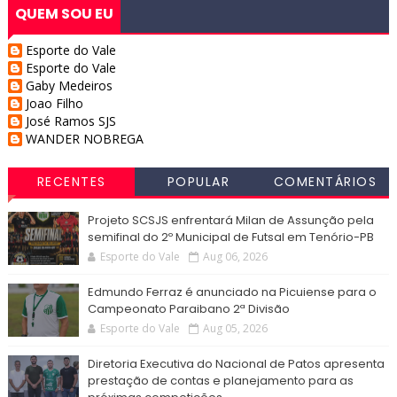
QUEM SOU EU
Esporte do Vale
Esporte do Vale
Gaby Medeiros
Joao Filho
José Ramos SJS
WANDER NOBREGA
RECENTES
POPULAR
COMENTÁRIOS
Projeto SCSJS enfrentará Milan de Assunção pela
semifinal do 2º Municipal de Futsal em Tenório-PB
Esporte do Vale
Aug 06, 2026
Edmundo Ferraz é anunciado na Picuiense para o
Campeonato Paraibano 2ª Divisão
Esporte do Vale
Aug 05, 2026
Diretoria Executiva do Nacional de Patos apresenta
prestação de contas e planejamento para as