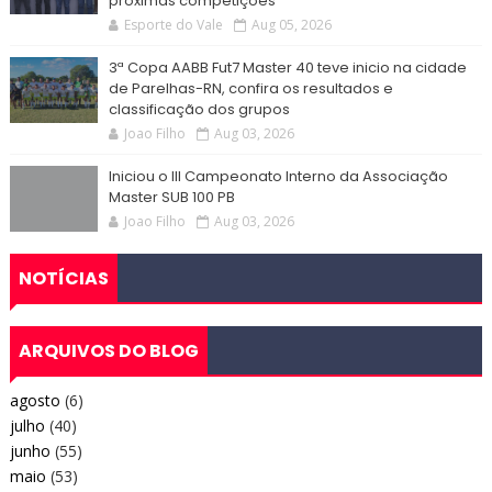
próximas competições
Esporte do Vale
Aug 05, 2026
3ª Copa AABB Fut7 Master 40 teve inicio na cidade
de Parelhas-RN, confira os resultados e
classificação dos grupos
Joao Filho
Aug 03, 2026
Iniciou o III Campeonato Interno da Associação
Master SUB 100 PB
Joao Filho
Aug 03, 2026
NOTÍCIAS
ARQUIVOS DO BLOG
agosto
(6)
julho
(40)
junho
(55)
maio
(53)