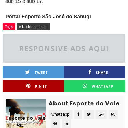
sub 15 e sub 17.
Portal Esporte São José do Sabugi
Tags
# Notícias Locais
RESPONSIVE ADS AQUI
TWEET
SHARE
PIN IT
WHATSAPP
About Esporte do Vale
whatsapp