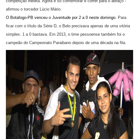
competição inédita. Agora é só comemorar e correr para o abraço -
afirmou o torcedor Lúcio Mário.
O Botafogo-PB venceu o Juventude por 2 a 0 neste domingo
. Para
ficar com o título da Série D, o Belo precisava apenas de uma vitória
simples: 1 a 0 bastava. Em 2013, o time pessoense também foi o
campeão do Campeonato Paraibano depois de uma década na fila.