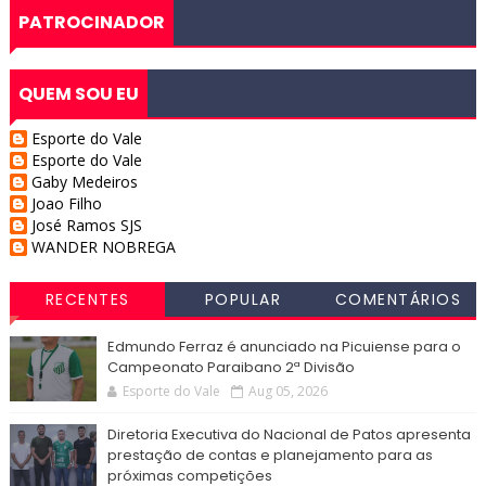
PATROCINADOR
QUEM SOU EU
Esporte do Vale
Esporte do Vale
Gaby Medeiros
Joao Filho
José Ramos SJS
WANDER NOBREGA
RECENTES
POPULAR
COMENTÁRIOS
Edmundo Ferraz é anunciado na Picuiense para o
Campeonato Paraibano 2ª Divisão
Esporte do Vale
Aug 05, 2026
Diretoria Executiva do Nacional de Patos apresenta
prestação de contas e planejamento para as
próximas competições