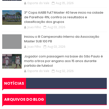
Esporte do Vale
Aug 05, 2026
3ª Copa AABB Fut7 Master 40 teve inicio na cidade
de Parelhas-RN, confira os resultados e
classificação dos grupos
Joao Filho
Aug 03, 2026
Iniciou o III Campeonato Interno da Associação
Master SUB 100 PB
Joao Filho
Aug 03, 2026
Jogador com passagem na base do São Paulo é
morto a tiros por engano aos 15 anos durante
partida de futebol
Esporte do Vale
Aug 02, 2026
NOTÍCIAS
ARQUIVOS DO BLOG