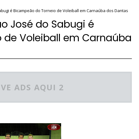
Sabugi é Bicampeão do Torneio de Voleiball em Carnaúba dos Dantas
ão José do Sabugi é
 de Voleiball em Carnaúba
VE ADS AQUI 2