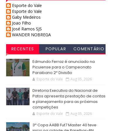
Esporte do Vale
Esporte do Vale
Gaby Medeiros
Joao Filho
José Ramos SJS
WANDER NOBREGA
RECENTES
POPULAR
COMENTÁRIO
S
Edmundo Ferraz é anunciado na
Picuiense para o Campeonato
Paraibano 2ª Divisão
Esporte do Vale
Aug 05, 2026
Diretoria Executiva do Nacional de
Patos apresenta prestação de contas
e planejamento para as próximas
competições
Esporte do Vale
Aug 05, 2026
3ª Copa AABB Fut7 Master 40 teve
inicio na cidade de Parelhas-RN,