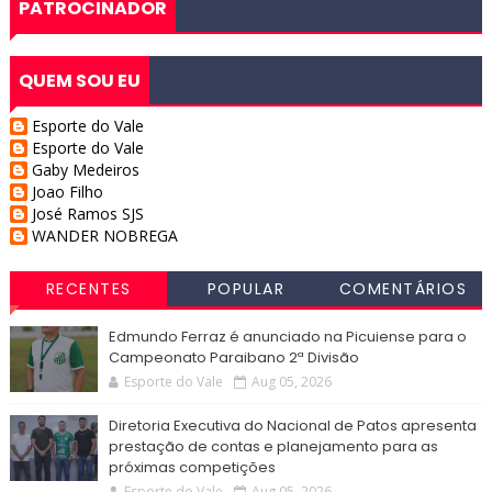
PATROCINADOR
QUEM SOU EU
Esporte do Vale
Esporte do Vale
Gaby Medeiros
Joao Filho
José Ramos SJS
WANDER NOBREGA
RECENTES
POPULAR
COMENTÁRIOS
Edmundo Ferraz é anunciado na Picuiense para o
Campeonato Paraibano 2ª Divisão
Esporte do Vale
Aug 05, 2026
Diretoria Executiva do Nacional de Patos apresenta
prestação de contas e planejamento para as
próximas competições
Esporte do Vale
Aug 05, 2026