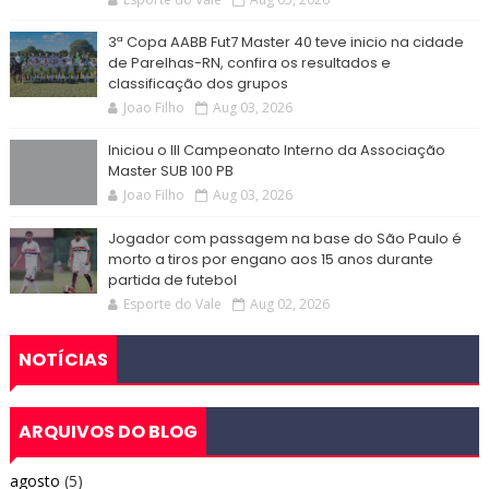
3ª Copa AABB Fut7 Master 40 teve inicio na cidade
de Parelhas-RN, confira os resultados e
classificação dos grupos
Joao Filho
Aug 03, 2026
Iniciou o III Campeonato Interno da Associação
Master SUB 100 PB
Joao Filho
Aug 03, 2026
Jogador com passagem na base do São Paulo é
morto a tiros por engano aos 15 anos durante
partida de futebol
Esporte do Vale
Aug 02, 2026
NOTÍCIAS
ARQUIVOS DO BLOG
agosto
(5)