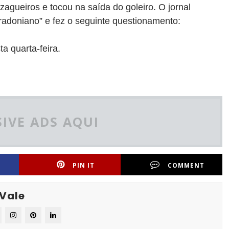
agueiros e tocou na saída do goleiro. O jornal
aradoniano” e fez o seguinte questionamento:
a quarta-feira.
IVE ADS AQUI
PIN IT
COMMENT
 Vale