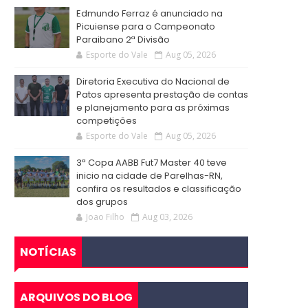
Edmundo Ferraz é anunciado na
Picuiense para o Campeonato
Paraibano 2ª Divisão
Esporte do Vale
Aug 05, 2026
Diretoria Executiva do Nacional de
Patos apresenta prestação de contas
e planejamento para as próximas
competições
Esporte do Vale
Aug 05, 2026
3ª Copa AABB Fut7 Master 40 teve
inicio na cidade de Parelhas-RN,
confira os resultados e classificação
dos grupos
Joao Filho
Aug 03, 2026
NOTÍCIAS
ARQUIVOS DO BLOG