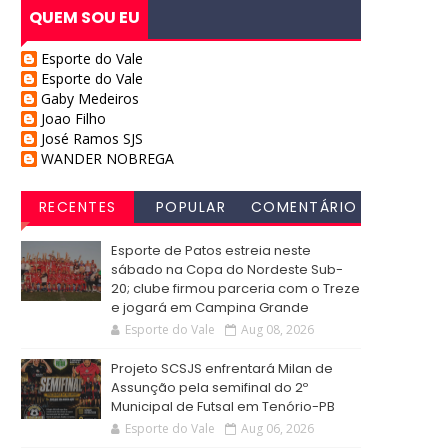
QUEM SOU EU
Esporte do Vale
Esporte do Vale
Gaby Medeiros
Joao Filho
José Ramos SJS
WANDER NOBREGA
RECENTES
POPULAR
COMENTÁRIO
S
Esporte de Patos estreia neste
sábado na Copa do Nordeste Sub-
20; clube firmou parceria com o Treze
e jogará em Campina Grande
Esporte do Vale
Aug 08, 2026
Projeto SCSJS enfrentará Milan de
Assunção pela semifinal do 2º
Municipal de Futsal em Tenório-PB
Esporte do Vale
Aug 06, 2026