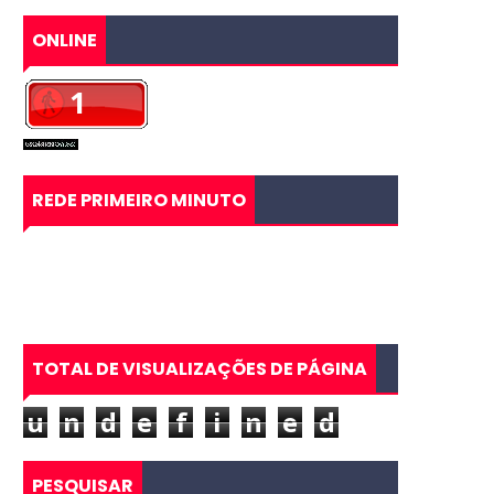
ONLINE
REDE PRIMEIRO MINUTO
TOTAL DE VISUALIZAÇÕES DE PÁGINA
u
n
d
e
f
i
n
e
d
PESQUISAR