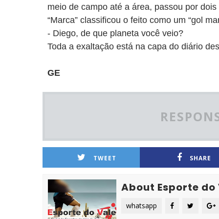
meio de campo até a área, passou por dois z
“Marca” classificou o feito como um “gol m
- Diego, de que planeta você veio?
Toda a exaltação está na capa do diário dest
GE
RESPONS
TWEET
SHARE
About Esporte do
whatsapp