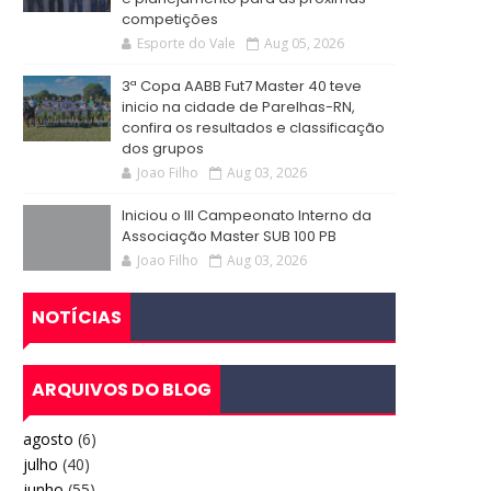
competições
Esporte do Vale
Aug 05, 2026
3ª Copa AABB Fut7 Master 40 teve
inicio na cidade de Parelhas-RN,
confira os resultados e classificação
dos grupos
Joao Filho
Aug 03, 2026
Iniciou o III Campeonato Interno da
Associação Master SUB 100 PB
Joao Filho
Aug 03, 2026
NOTÍCIAS
ARQUIVOS DO BLOG
agosto
(6)
julho
(40)
junho
(55)