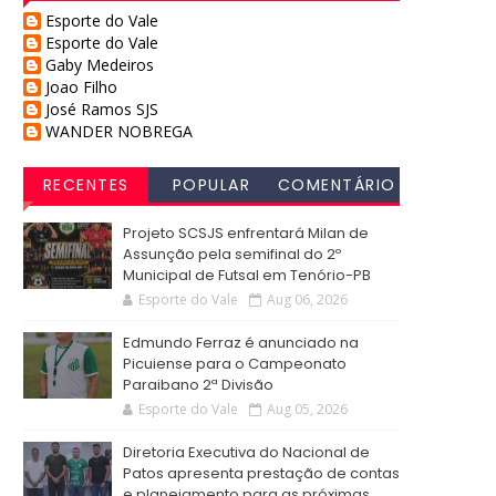
Esporte do Vale
Esporte do Vale
Gaby Medeiros
Joao Filho
José Ramos SJS
WANDER NOBREGA
RECENTES
POPULAR
COMENTÁRIO
S
Projeto SCSJS enfrentará Milan de
Assunção pela semifinal do 2º
Municipal de Futsal em Tenório-PB
Esporte do Vale
Aug 06, 2026
Edmundo Ferraz é anunciado na
Picuiense para o Campeonato
Paraibano 2ª Divisão
Esporte do Vale
Aug 05, 2026
Diretoria Executiva do Nacional de
Patos apresenta prestação de contas
e planejamento para as próximas