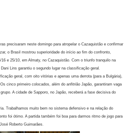
ras precisaram neste domingo para atropelar o Cazaquistão e confirmar
r, o Brasil mostrou superioridade do início ao fim do confronto,
25/16 e 25/10, em Almaty, no Cazaquistão. Com o triunfo tranquilo na
 Dani Lins garantiu o segundo lugar na classificação geral.
icação geral, com oito vitórias e apenas uma derrota (para a Bulgária),
Os cinco primeiro colocados, além do anfitrião Japão, garantiram vaga
o grupo. A cidade de Sapporo, no Japão, receberá a fase decisiva do
ria. Trabalhamos muito bem no sistema defensivo e na relação do
to foi ótimo. A partida também foi boa para darmos ritmo de jogo para
o José Roberto Guimarães.