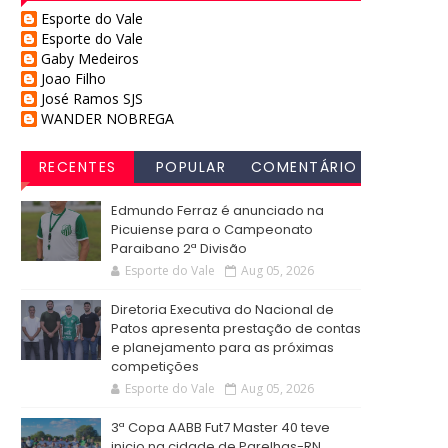
Esporte do Vale
Esporte do Vale
Gaby Medeiros
Joao Filho
José Ramos SJS
WANDER NOBREGA
RECENTES
POPULAR
COMENTÁRIO
S
Edmundo Ferraz é anunciado na
Picuiense para o Campeonato
Paraibano 2ª Divisão
Esporte do Vale
Aug 05, 2026
Diretoria Executiva do Nacional de
Patos apresenta prestação de contas
e planejamento para as próximas
competições
Esporte do Vale
Aug 05, 2026
3ª Copa AABB Fut7 Master 40 teve
inicio na cidade de Parelhas-RN,