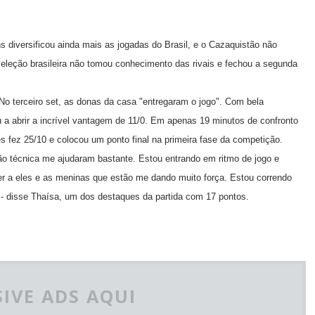
s diversificou ainda mais as jogadas do Brasil, e o Cazaquistão não
seleção brasileira não tomou conhecimento das rivais e fechou a segunda
. No terceiro set, as donas da casa "entregaram o jogo". Com bela
u a abrir a incrível vantagem de 11/0. Em apenas 19 minutos de confronto
es fez 25/10 e colocou um ponto final na primeira fase da competição.
o técnica me ajudaram bastante. Estou entrando em ritmo de jogo e
 a eles e as meninas que estão me dando muito força. Estou correndo
a - disse Thaísa, um dos destaques da partida com 17 pontos.
IVE ADS AQUI