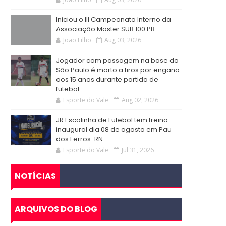
Iniciou o III Campeonato Interno da
Associação Master SUB 100 PB
Joao Filho
Aug 03, 2026
Jogador com passagem na base do
São Paulo é morto a tiros por engano
aos 15 anos durante partida de
futebol
Esporte do Vale
Aug 02, 2026
JR Escolinha de Futebol tem treino
inaugural dia 08 de agosto em Pau
dos Ferros-RN
Esporte do Vale
Jul 31, 2026
NOTÍCIAS
ARQUIVOS DO BLOG