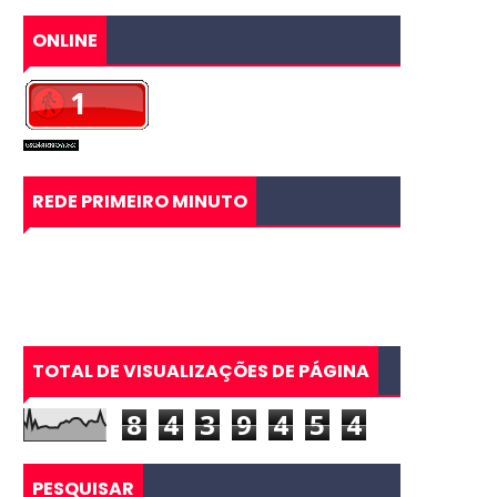
ONLINE
REDE PRIMEIRO MINUTO
TOTAL DE VISUALIZAÇÕES DE PÁGINA
8
4
3
9
4
5
4
PESQUISAR