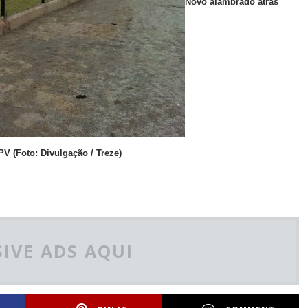
Novo alambrado atrás
PV (Foto: Divulgação / Treze)
IVE ADS AQUI