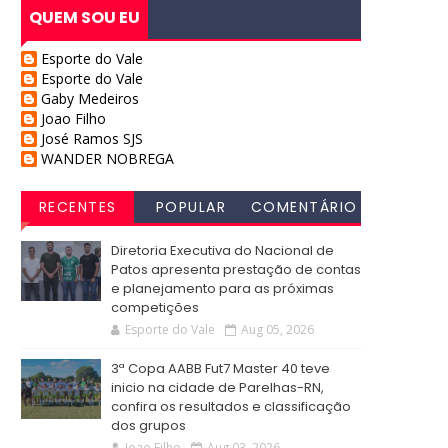
QUEM SOU EU
Esporte do Vale
Esporte do Vale
Gaby Medeiros
Joao Filho
José Ramos SJS
WANDER NOBREGA
RECENTES
POPULAR
COMENTÁRIO
S
Diretoria Executiva do Nacional de
Patos apresenta prestação de contas
e planejamento para as próximas
competições
Esporte do Vale
Aug 05, 2026
3ª Copa AABB Fut7 Master 40 teve
inicio na cidade de Parelhas-RN,
confira os resultados e classificação
dos grupos
Joao Filho
Aug 03, 2026