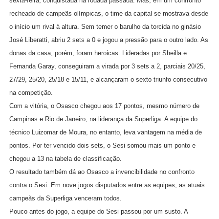
sexta-feira, conquistada na rodada passada. Mas, em um confronto
recheado de campeãs olímpicas, o time da capital se mostrava desde
o início um rival à altura. Sem temer o barulho da torcida no ginásio
José Liberatti, abriu 2 sets a 0 e jogou a pressão para o outro lado. As
donas da casa, porém, foram heroicas. Lideradas por Sheilla e
Fernanda Garay, conseguiram a virada por 3 sets a 2, parciais 20/25,
27/29, 25/20, 25/18 e 15/11, e alcançaram o sexto triunfo consecutivo
na competição.
Com a vitória, o Osasco chegou aos 17 pontos, mesmo número de
Campinas e Rio de Janeiro, na liderança da Superliga. A equipe do
técnico Luizomar de Moura, no entanto, leva vantagem na média de
pontos. Por ter vencido dois sets, o Sesi somou mais um ponto e
chegou a 13 na tabela de classificação.
O resultado também dá ao Osasco a invencibilidade no confronto
contra o Sesi. Em nove jogos disputados entre as equipes, as atuais
campeãs da Superliga venceram todos.
Pouco antes do jogo, a equipe do Sesi passou por um susto. A