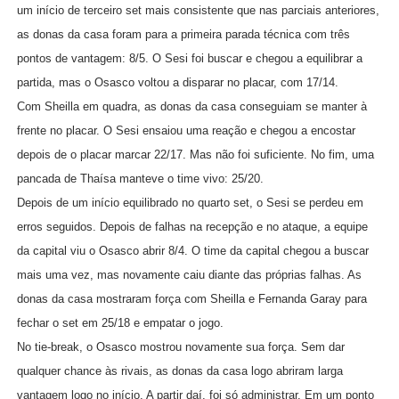
um início de terceiro set mais consistente que nas parciais anteriores,
as donas da casa foram para a primeira parada técnica com três
pontos de vantagem: 8/5. O Sesi foi buscar e chegou a equilibrar a
partida, mas o Osasco voltou a disparar no placar, com 17/14.
Com Sheilla em quadra, as donas da casa conseguiam se manter à
frente no placar. O Sesi ensaiou uma reação e chegou a encostar
depois de o placar marcar 22/17. Mas não foi suficiente. No fim, uma
pancada de Thaísa manteve o time vivo: 25/20.
Depois de um início equilibrado no quarto set, o Sesi se perdeu em
erros seguidos. Depois de falhas na recepção e no ataque, a equipe
da capital viu o Osasco abrir 8/4. O time da capital chegou a buscar
mais uma vez, mas novamente caiu diante das próprias falhas. As
donas da casa mostraram força com Sheilla e Fernanda Garay para
fechar o set em 25/18 e empatar o jogo.
No tie-break, o Osasco mostrou novamente sua força. Sem dar
qualquer chance às rivais, as donas da casa logo abriram larga
vantagem logo no início. A partir daí, foi só administrar. Em um ponto