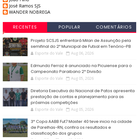
José Ramos SJS
WANDER NOBREGA
RECENTES
POPULAR
COMENTÁRIOS
Projeto SCSJS enfrentará Milan de Assunção pela
semifinal do 2º Municipal de Futsal em Tenório-PB
Esporte do Vale
Aug 06, 2026
Edmundo Ferraz é anunciado na Picuiense para o
Campeonato Paraibano 2ª Divisão
Esporte do Vale
Aug 05, 2026
Diretoria Executiva do Nacional de Patos apresenta
prestação de contas e planejamento para as
próximas competições
Esporte do Vale
Aug 05, 2026
3ª Copa AABB Fut7 Master 40 teve inicio na cidade
de Parelhas-RN, confira os resultados e
classificação dos grupos