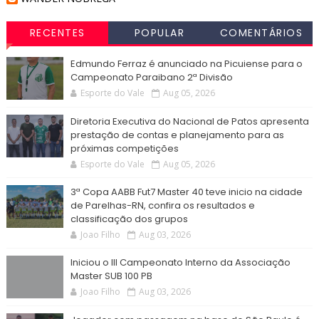
RECENTES
POPULAR
COMENTÁRIOS
Edmundo Ferraz é anunciado na Picuiense para o
Campeonato Paraibano 2ª Divisão
Esporte do Vale
Aug 05, 2026
Diretoria Executiva do Nacional de Patos apresenta
prestação de contas e planejamento para as
próximas competições
Esporte do Vale
Aug 05, 2026
3ª Copa AABB Fut7 Master 40 teve inicio na cidade
de Parelhas-RN, confira os resultados e
classificação dos grupos
Joao Filho
Aug 03, 2026
Iniciou o III Campeonato Interno da Associação
Master SUB 100 PB
Joao Filho
Aug 03, 2026