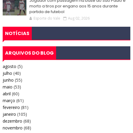
Jogador com passagem na base do São Paulo é
morto a tiros por engano aos 15 anos durante
partida de futebol
Esporte do Vale
Aug 02, 2026
NOTÍCIAS
ARQUIVOS DO BLOG
agosto
(5)
julho
(40)
junho
(55)
maio
(53)
abril
(60)
março
(61)
fevereiro
(81)
janeiro
(105)
dezembro
(68)
novembro
(68)