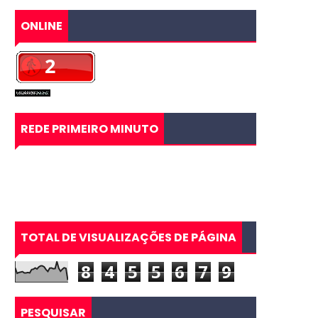
ONLINE
REDE PRIMEIRO MINUTO
TOTAL DE VISUALIZAÇÕES DE PÁGINA
8
4
5
5
6
7
9
PESQUISAR