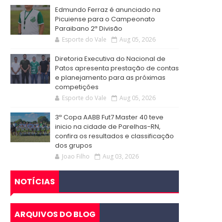
Edmundo Ferraz é anunciado na
Picuiense para o Campeonato
Paraibano 2ª Divisão
Esporte do Vale
Aug 05, 2026
Diretoria Executiva do Nacional de
Patos apresenta prestação de contas
e planejamento para as próximas
competições
Esporte do Vale
Aug 05, 2026
3ª Copa AABB Fut7 Master 40 teve
inicio na cidade de Parelhas-RN,
confira os resultados e classificação
dos grupos
Joao Filho
Aug 03, 2026
NOTÍCIAS
ARQUIVOS DO BLOG