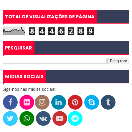
TOTAL DE VISUALIZAÇÕES DE PÁGINA
8
4
4
6
2
8
9
PESQUISAR
MÍDIAS SOCIAIS
Siga-nos nas mídias sociais!