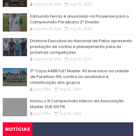
Esporte do Vale
Aug 06, 2026
Edmundo Ferraz é anunciado na Picuiense para o
Campeonato Paraibano 2ª Divisão
Esporte do Vale
Aug 05, 2026
Diretoria Executiva do Nacional de Patos apresenta
prestação de contas e planejamento para as
próximas competições
Esporte do Vale
Aug 05, 2026
3ª Copa AABB Fut7 Master 40 teve inicio na cidade
de Parelhas-RN, confira os resultados e
classificação dos grupos
Joao Filho
Aug 03, 2026
Iniciou o III Campeonato Interno da Associação
Master SUB 100 PB
Joao Filho
Aug 03, 2026
NOTÍCIAS