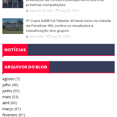
próximas competições
Esporte do Vale
Aug 05, 2026
3ª Copa AABB Fut7 Master 40 teve inicio na cidade
de Parelhas-RN, confira os resultados e
classificação dos grupos
Joao Filho
Aug 03, 2026
NOTÍCIAS
ARQUIVOS DO BLOG
agosto
(7)
julho
(40)
junho
(55)
maio
(53)
abril
(60)
março
(61)
fevereiro
(81)