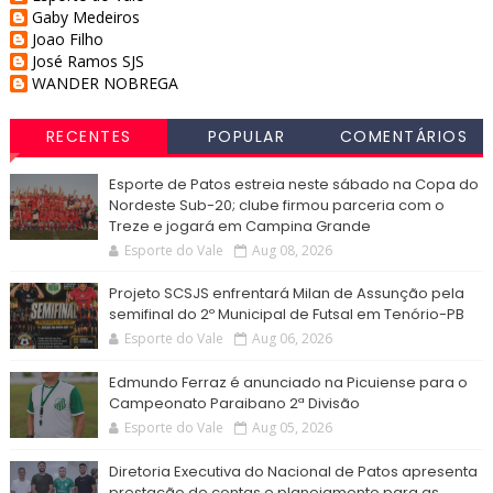
Gaby Medeiros
Joao Filho
José Ramos SJS
WANDER NOBREGA
RECENTES
POPULAR
COMENTÁRIOS
Esporte de Patos estreia neste sábado na Copa do
Nordeste Sub-20; clube firmou parceria com o
Treze e jogará em Campina Grande
Esporte do Vale
Aug 08, 2026
Projeto SCSJS enfrentará Milan de Assunção pela
semifinal do 2º Municipal de Futsal em Tenório-PB
Esporte do Vale
Aug 06, 2026
Edmundo Ferraz é anunciado na Picuiense para o
Campeonato Paraibano 2ª Divisão
Esporte do Vale
Aug 05, 2026
Diretoria Executiva do Nacional de Patos apresenta
prestação de contas e planejamento para as