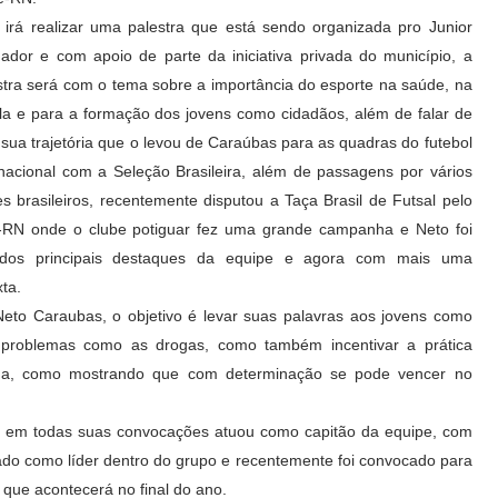
 irá realizar uma palestra que está sendo organizada pro Junior
nador e com apoio de parte da iniciativa privada do município, a
stra será com
o tema sobre a importância do esporte na saúde, na
la e para a formação dos jovens como cidadãos, além de falar de
 sua trajetória que o levou de Caraúbas para as quadras do futebol
rnacional com a Seleção Brasileira, além de passagens por vários
es brasileiros, recentemente disputou a Taça Brasil de Futsal pelo
RN onde o clube potiguar fez uma grande campanha e Neto foi
dos principais destaques da equipe e agora com mais uma
ta.
Neto Caraubas, o objetivo é levar suas palavras aos jovens como
e problemas como as drogas, como também incentivar a prática
vida, como mostrando que com determinação se pode vencer no
co, em todas suas convocações atuou como capitão da equipe, com
 dado como líder dentro do grupo e recentemente foi convocado para
que acontecerá no final do ano.