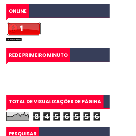
ONLINE
REDE PRIMEIRO MINUTO
TOTAL DE VISUALIZAÇÕES DE PÁGINA
8
4
5
6
5
5
6
PESQUISAR