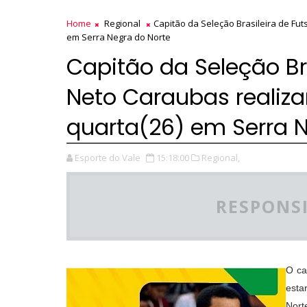
Home
Regional
Capitão da Seleção Brasileira de Fut
em Serra Negra do Norte
Capitão da Seleção Bra
Neto Caraubas realiza
quarta(26) em Serra 
Esporte do Vale
15:18:00
Regional,
RESPONSI
O ca
esta
Nort